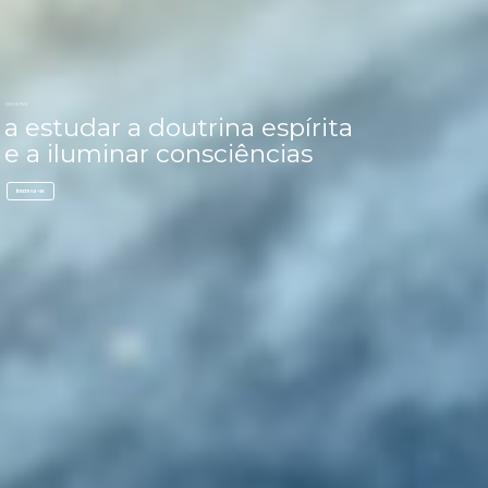
DESDE 1928
a estudar a doutrina espírita
e a iluminar consciências
inscreva-se